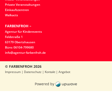
Private Veranstaltungen
Einkaufszentren
Walkacts
FARBENFROH –
Agentur für Kinderevents
Feldstraße 1
63179 Obertshausen
Büro: 06104-799680
info@agentur-farbenfroh.de
© FARBENFROH
2026
Impressum
|
Datenschutz
|
Kontakt
|
Angebot
Powered by