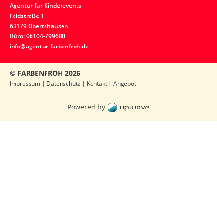
Agentur für Kinderevents
Feldstraße 1
63179 Obertshausen
Büro: 06104-799680
info@agentur-farbenfroh.de
© FARBENFROH
2026
Impressum
|
Datenschutz
|
Kontakt
|
Angebot
Powered by