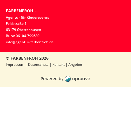
FARBENFROH –
Agentur für Kinderevents
Feldstraße 1
63179 Obertshausen
Büro: 06104-799680
info@agentur-farbenfroh.de
© FARBENFROH
2026
Impressum
|
Datenschutz
|
Kontakt
|
Angebot
Powered by